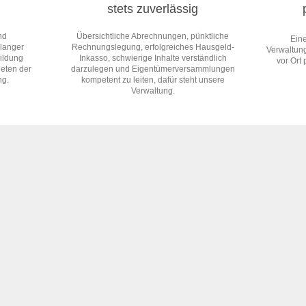
stets zuverlässig
nd
Übersichtliche Abrechnungen, pünktliche
Ein
rlanger
Rechnungslegung, erfolgreiches Hausgeld-
Verwaltun
ildung
Inkasso, schwierige Inhalte verständlich
vor Ort 
ieten der
darzulegen und Eigentümerversammlungen
ng.
kompetent zu leiten, dafür steht unsere
Verwaltung.